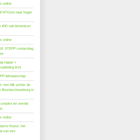
s online
tilt NTGent naar hoger
#30 valt binnenkort
s online
18: STEPP contactdag
ies
g najaar +
pleiding licht
PP-lidmaatschap
: een blik achter de
 Bourlaschouwburg in
complex ter wereld
an
s online
Opera House: het
l van een