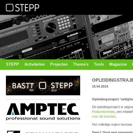
STEPP
Activiteiten
Projecten
Thema's
Tools
Magazine
OPLEIDINGSTRAJE
15 04 2014
Opleidingstraject 'veilig
Dit opleidingstraject is uitg
Podiumtechniek
, een intiati
voor de kunsten
.
Het volledige traject bestaat 
Deel I: Start met preventi