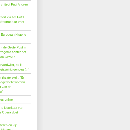
rchitect Paul Andreu
eert via het FoCI
nfrastructuur voor
 European Historic
: de Grote Post in
ragedie achter het
eesterwerk
verdwijnt, ze is
giezuinig genoeg (...)
theaterplein: ''Er
nagedacht worden
t van de
''
es online
te kleerkast van
se Opera doet
tellen en vijf
p Vlaamse