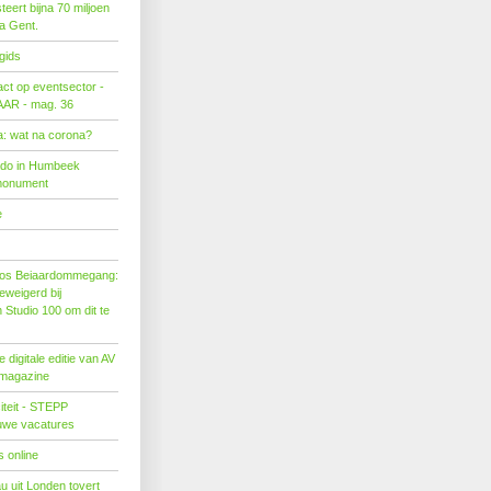
eert bijna 70 miljoen
ra Gent.
gids
act op eventsector -
LAAR - mag. 36
: wat na corona?
ado in Humbeek
monument
e
os Beiaardommegang:
eweigerd bij
Studio 100 om dit te
 digitale editie van AV
 magazine
citeit - STEPP
euwe vacatures
 online
u uit Londen tovert