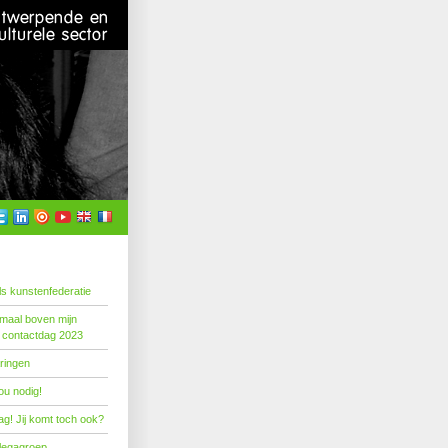
s kunstenfederatie
emaal boven mijn
 contactdag 2023
ringen
ou nodig!
g! Jij komt toch ook?
llegagroep