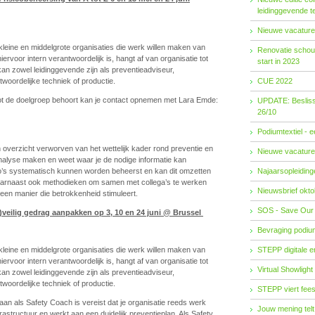
leidinggevende t
Nieuwe vacature
t kleine en middelgrote organisaties die werk willen maken van
Renovatie schouw
hiervoor intern verantwoordelijk is, hangt af van organisatie tot
start in 2023
an zowel leidinggevende zijn als preventieadviseur,
twoordelijke techniek of productie.
CUE 2022
e tot de doelgroep behoort kan je contact opnemen met Lara Emde:
UPDATE: Besliss
26/10
Podiumtextiel - 
 overzicht verworven van het wettelijk kader rond preventie en
Nieuwe vacature
oanalyse maken en weet waar je de nodige informatie kan
co’s systematisch kunnen worden beheerst en kan dit omzetten
Najaarsopleidingen
t daarnaast ook methodieken om samen met collega’s te werken
Nieuwsbrief okto
 een manier die betrokkenheid stimuleert.
SOS - Save Our
on)veilig gedrag aanpakken
op 3, 10 en 24 juni @ Brussel
Bevraging podiu
t kleine en middelgrote organisaties die werk willen maken van
STEPP digitale 
hiervoor intern verantwoordelijk is, hangt af van organisatie tot
Virtual Showlight
an zowel leidinggevende zijn als preventieadviseur,
twoordelijke techniek of productie.
STEPP viert fees
an als Safety Coach is vereist dat je organisatie reeds werk
Jouw mening telt
rastructuur en werkt aan een duidelijk preventieplan. Als Safety