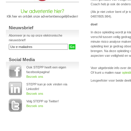
Coach heb je ook de onderst
(Als je niet zeker bent of j
0487/805.984).
doel
Nieuwsbrief
In deze opleiding wordt je 
Abonneer je nu op onze elektronische
verschil tussen veilig gedrag 
nieuwsbrief!
minute risico analyse maken.
opleiding leer je gedrag obs
brengen. Na deze opleiding v
aspecten van veiligheid en we
Social Media
Ook STEPP heeft een eigen
Voor uitgebreide info over d
facebookpagina!
Of kunt u mailen naar
oplei
Bezoek ons
Lesgeefster voor beide deelt
STEPP kan je ook vinden via
LinkedIn!
Bezoek ons
Volg STEPP op Twitter!
Bezoek ons