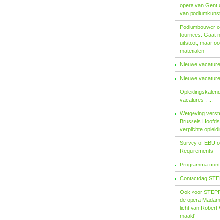
opera van Gent 
van podiumkuns
Podiumbouwer ov
tournees: Gaat n
uitstoot, maar o
materialen
Nieuwe vacatures
Nieuwe vacatures
Opleidingskalen
vacatures , ...
Wetgeving verster
Brussels Hoofdst
verplichte opleid
Survey of EBU 
Requirements
Programma contac
Contactdag STE
Ook voor STEPP-
de opera Madama 
licht van Robert 
maakt'