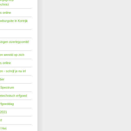
echnici
s online
burgsite in Kortrijk
ingen overlegcomité
een wereld op zich
s online
 - schrijf je nu in!
ber
 Spectrum
mtechnisch erfgoed
erfgoeddag
 2021
t!
! Het