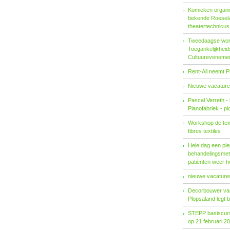
Komieken organi
bekende Roesel
theatertechnicu
Tweedaagse wo
Toegankelijkhei
Cultuureveneme
Rent-All neemt P
Nieuwe vacature
Pascal Verreth -
Pianofabriek - pl
Workshop de tein
fibres textiles
Hele dag een pie
behandelings­met
patiënten weer 
nieuwe vacatures
Decorbouwer va
Plopsaland legt 
STEPP basiscurs
op 21 februari 2