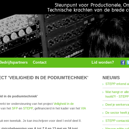
Bedrijfspartners
Contact
Lid worden?
CT 'VEILIGHEID IN DE PODIUMTECHNIEK'
NIEUWS
STEPP erkend al
Wat hangt er all
heid in de podiumtechniek'
hoofd?! - STEPP
ewerkt ter ondersteuning van het project
Veiligheid in de
Deel je werkerva
ef van het
SFP
en
STEPP
, gefinancierd in het kader van het
VIA
De sector heeft j
uit een tweeluik. Je kan inschrijven voor deel I en/of deel II.
STEPP contactda
e: risicobeheersing van A tot Z
6 en 13 mei en 24 juni
Nieuwe editie co