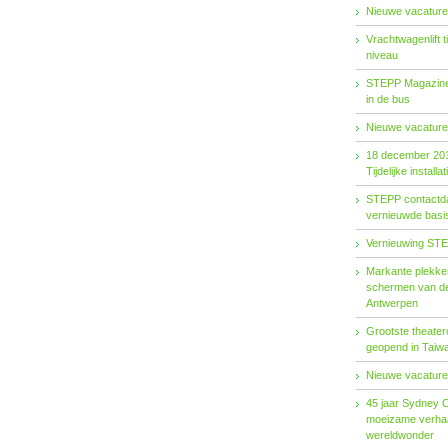
Nieuwe vacature
Vrachtwagenlift 
niveau
STEPP Magazine 
in de bus
Nieuwe vacature
18 december 20
Tijdelijke installat
STEPP contactda
vernieuwde basiso
Vernieuwing STE
Markante plekken
schermen van de
Antwerpen
Grootste theater
geopend in Taiw
Nieuwe vacature
45 jaar Sydney 
moeizame verhaa
wereldwonder