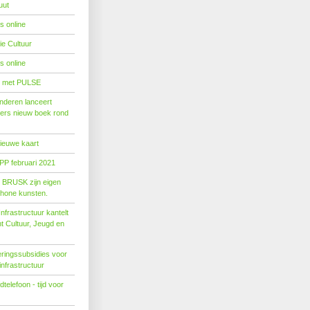
uut
s online
e Cultuur
s online
' met PULSE
nderen lanceert
ers nieuw boek rond
nieuwe kaart
PP februari 2021
t BRUSK zijn eigen
hone kunsten.
n­fra­struc­tuur kan­telt
ent Cul­tuur, Jeugd en
ringssubsidies voor
infrastructuur
telefoon - tijd voor