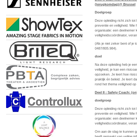
(terugkomdag)@ Brussel
Doelgroep
Deze opleiding richt zich to
preventie en veiligheid. Wie 
organisatie: een deelnemer k
veiligheidscoördinator, veran
(Als je niet zeker bent of j
0487/805.984).
doel
Na deze opleiding heb je een
veiligheid, je kan een risic
opzoeken. Je leert hoe risi
praktijk én beleid. Je leer
rond het thema veiligheid op
Deel II : Safety Coach: (
doelgroep
Deze opleiding richt zich to
preventie en veiligheid. Wie 
organisatie: een deelnemer k
veiligheidscoördinator, veran
Om aan de slag te kunnen ga
heeft gemaakt van veilige inf