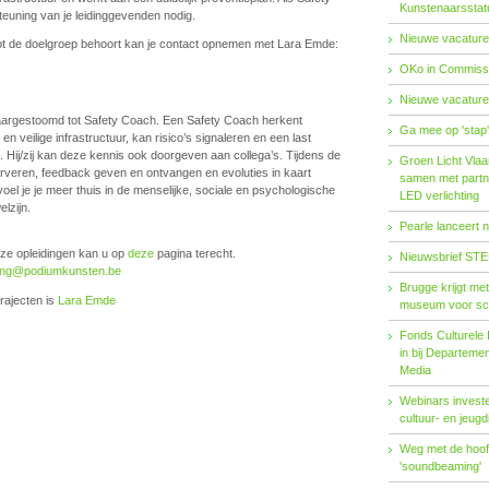
Kunstenaarsstat
euning van je leidinggevenden nodig.
Nieuwe vacature
e tot de doelgroep behoort kan je contact opnemen met Lara Emde:
OKo in Commissi
Nieuwe vacature
klaargestoomd tot Safety Coach. Een Safety Coach herkent
Ga mee op 'stap
en veilige infrastructuur, kan risico’s signaleren en een last
 Hij/zij kan deze kennis ook doorgeven aan collega’s. Tijdens de
Groen Licht Vlaa
erveren, feedback geven en ontvangen en evoluties in kaart
samen met partn
oel je je meer thuis in de menselijke, sociale en psychologische
LED verlichting
lzijn.
Pearle lanceert 
eze opleidingen kan u op
deze
pagina terecht.
Nieuwsbrief STE
ding@podiumkunsten.be
Brugge krijgt me
rajecten is
Lara Emde
museum voor sc
Fonds Cul­tu­re­le I
in bij De­par­te­m
Me­dia
Webinars investe
cultuur- en jeugd
Weg met de hoofd
'soundbeaming'