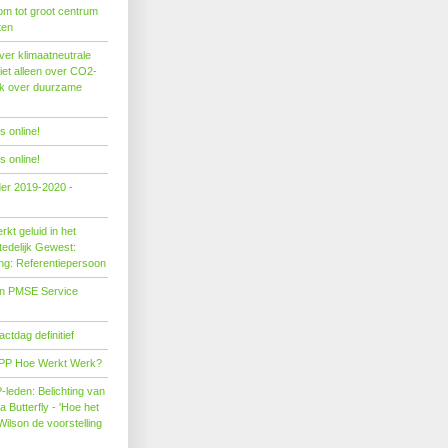
om tot groot centrum
ten
er klimaatneutrale
iet alleen over CO2-
ok over duurzame
 online!
 online!
der 2019-2020 -
kt geluid in het
edelijk Gewest:
ing: Referentiepersoon
on PMSE Service
tdag definitief
PP Hoe Werkt Werk?
leden: Belichting van
Butterfly - 'Hoe het
Wilson de voorstelling