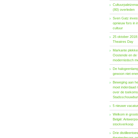
Cultuurpaleizena
(80) overleden
Sven Gatz invest
opnieuw fors in i
cultuur
25 oktober 2018:
Theatres Day
Markante plekken
Oostende en de t
modernistisch m
De halogeenlamp 
gewoon niet ener
Beweging aan het 
moet inderdaad 
over de toekoms
Stadsschouwburg
5 nieuwe vacatur
Welkom in groots
België: Antwerp
stockverkoop
Drie distilleertoes
theaterdecors o