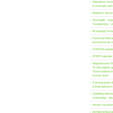
Vlaanderen invest
in renovatie ope
Webinars Sector
Sectorgids - imp
Tourplanning - 
#CampingCorona
Feestzaal Eldor
beschermd als 
CORONA updat
STEPP kalender
Wagenbouwer R
“Ik heb topjobs g
Tomorrowland en 
kunnen doen”
Ontvang gratis de
& Entertainment
Opleiding elektri
contactdag - ni
nieuwe vacatures
Architectenburea