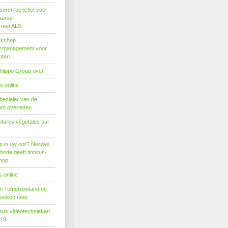
seren benefiet voor
aarse
s met ALS
rkshop
dsmanagement voor
nten
hlippo Group over
s online
 bezieler van de
ots overleden
tures végétales sur
p in uw oor? Nieuwe
hode geeft tinnitus-
hoop
 online
n Tomorrowland en
boeken neer
us videotechnieken
019