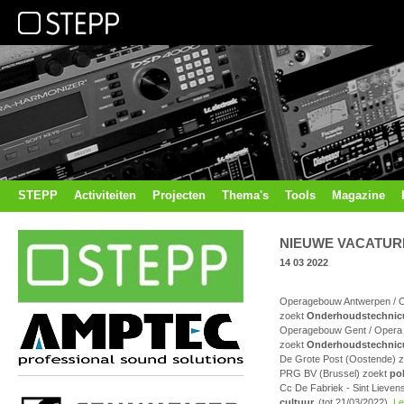
STEPP
Activiteiten
Projecten
Thema's
Tools
Magazine
NIEUWE VACATUR
14 03 2022
Operagebouw Antwerpen / O
zoekt
Onderhoudstechnic
Operagebouw Gent / Opera 
zoekt
Onderhoudstechnic
De Grote Post (Oostende) 
PRG BV (Brussel) zoekt
po
Cc De Fabriek - Sint Lieve
cultuur.
(tot 21/03/2022)
Le