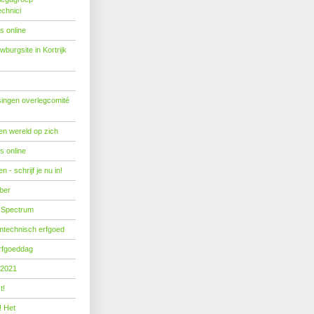
echnici
s online
burgsite in Kortrijk
ingen overlegcomité
een wereld op zich
s online
 - schrijf je nu in!
ber
 Spectrum
mtechnisch erfgoed
erfgoeddag
 2021
t!
! Het