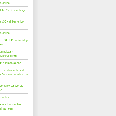
s online
tilt NTGent naar hoger
#30 valt binnenkort
s online
18: STEPP contactdag
ies
g najaar +
pleiding licht
PP-lidmaatschap
: een blik achter de
 Bourlaschouwburg in
complex ter wereld
an
s online
Opera House: het
l van een