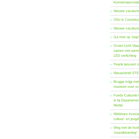
Kunstenaarsstat
Nieuwe vacature
OKo in Commissi
Nieuwe vacature
Ga mee op 'stap
Groen Licht Vlaa
samen met partn
LED verlichting
Pearle lanceert 
Nieuwsbrief STE
Brugge krijgt me
museum voor sc
Fonds Cul­tu­re­le I
in bij De­par­te­m
Me­dia
Webinars investe
cultuur- en jeugd
Weg met de hoofd
'soundbeaming'