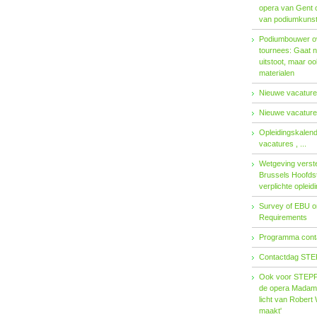
opera van Gent 
van podiumkuns
Podiumbouwer ov
tournees: Gaat n
uitstoot, maar o
materialen
Nieuwe vacatures
Nieuwe vacatures
Opleidingskalen
vacatures , ...
Wetgeving verster
Brussels Hoofdst
verplichte opleid
Survey of EBU 
Requirements
Programma contac
Contactdag STE
Ook voor STEPP-
de opera Madama 
licht van Robert 
maakt'