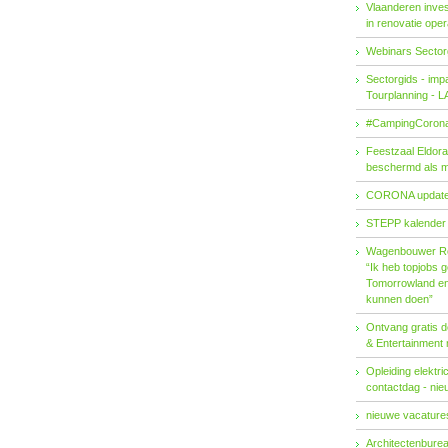
Vlaanderen invest
in renovatie ope
Webinars Sector
Sectorgids - imp
Tourplanning - 
#CampingCorona
Feestzaal Eldor
beschermd als 
CORONA updat
STEPP kalender
Wagenbouwer R
“Ik heb topjobs g
Tomorrowland en 
kunnen doen”
Ontvang gratis de
& Entertainment
Opleiding elektri
contactdag - ni
nieuwe vacatures
Architectenburea