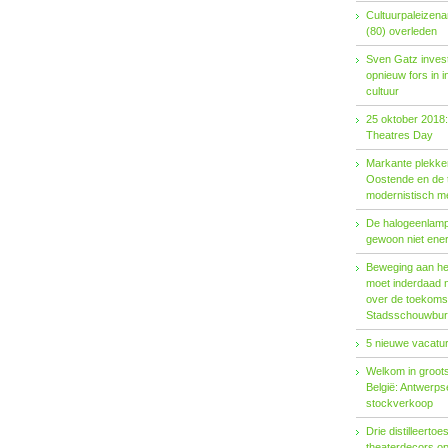
Cultuurpaleizena
(80) overleden
Sven Gatz invest
opnieuw fors in i
cultuur
25 oktober 2018:
Theatres Day
Markante plekken
Oostende en de t
modernistisch m
De halogeenlamp 
gewoon niet ener
Beweging aan het 
moet inderdaad 
over de toekoms
Stadsschouwburg
5 nieuwe vacatur
Welkom in groots
België: Antwerp
stockverkoop
Drie distilleertoes
theaterdecors o