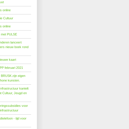
uut
s online
e Cultuur
s online
' met PULSE
nderen lanceert
ers nieuw boek rond
nieuwe kaart
PP februari 2021
t BRUSK zijn eigen
hone kunsten.
n­fra­struc­tuur kan­telt
ent Cul­tuur, Jeugd en
ringssubsidies voor
infrastructuur
telefoon - tijd voor