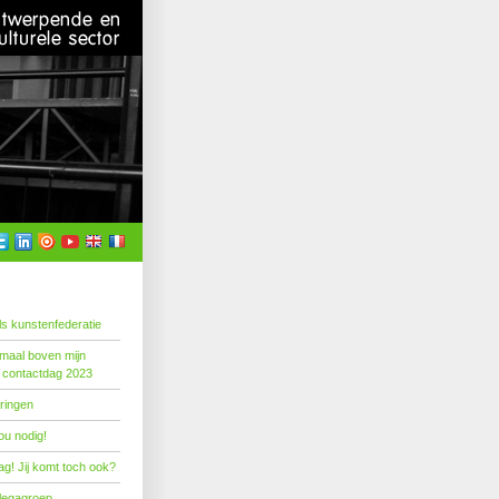
s kunstenfederatie
emaal boven mijn
 contactdag 2023
ringen
ou nodig!
g! Jij komt toch ook?
llegagroep