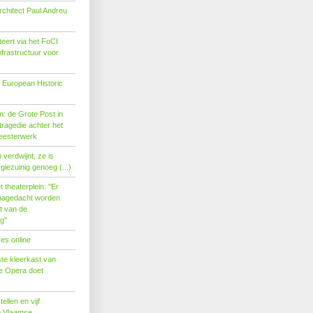
rchitect Paul Andreu
eert via het FoCI
nfrastructuur voor
 European Historic
: de Grote Post in
ragedie achter het
eesterwerk
verdwijnt, ze is
giezuinig genoeg (...)
theaterplein: ''Er
nagedacht worden
t van de
''
es online
te kleerkast van
se Opera doet
tellen en vijf
p Vlaamse