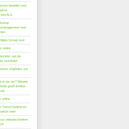
seren benefiet voor
aarse
s met ALS
rkshop
dsmanagement voor
nten
hlippo Group over
s online
 bezieler van de
ots overleden
tures végétales sur
p in uw oor? Nieuwe
hode geeft tinnitus-
hoop
 online
n Tomorrowland en
boeken neer
us videotechnieken
019