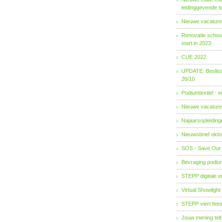
leidinggevende t
Nieuwe vacature
Renovatie schouw
start in 2023
CUE 2022
UPDATE: Besliss
26/10
Podiumtextiel - 
Nieuwe vacature
Najaarsopleidingen
Nieuwsbrief okto
SOS - Save Our
Bevraging podiu
STEPP digitale 
Virtual Showlight
STEPP viert fees
Jouw mening telt