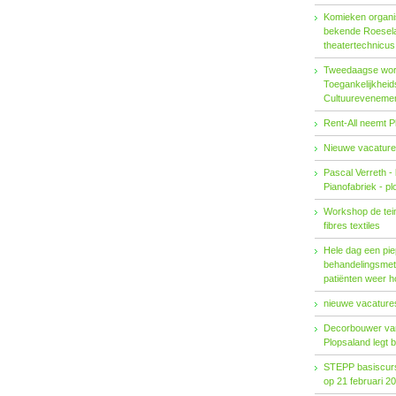
Komieken organi
bekende Roesel
theatertechnicu
Tweedaagse wo
Toegankelijkhei
Cultuureveneme
Rent-All neemt P
Nieuwe vacature
Pascal Verreth -
Pianofabriek - pl
Workshop de tein
fibres textiles
Hele dag een pie
behandelings­met
patiënten weer 
nieuwe vacatures
Decorbouwer va
Plopsaland legt 
STEPP basiscurs
op 21 februari 2