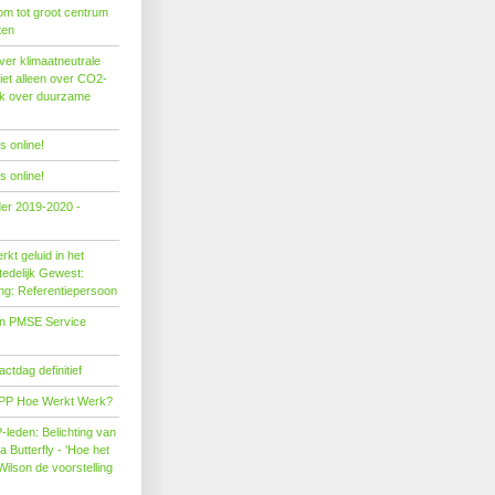
om tot groot centrum
ten
er klimaatneutrale
iet alleen over CO2-
ok over duurzame
 online!
 online!
der 2019-2020 -
kt geluid in het
edelijk Gewest:
ing: Referentiepersoon
on PMSE Service
tdag definitief
PP Hoe Werkt Werk?
leden: Belichting van
Butterfly - 'Hoe het
Wilson de voorstelling