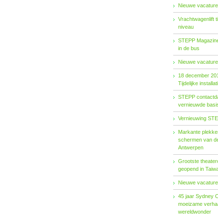
Nieuwe vacature
Vrachtwagenlift 
niveau
STEPP Magazine 
in de bus
Nieuwe vacature
18 december 20
Tijdelijke installat
STEPP contactda
vernieuwde basiso
Vernieuwing STE
Markante plekken
schermen van de
Antwerpen
Grootste theater
geopend in Taiw
Nieuwe vacature
45 jaar Sydney 
moeizame verhaa
wereldwonder