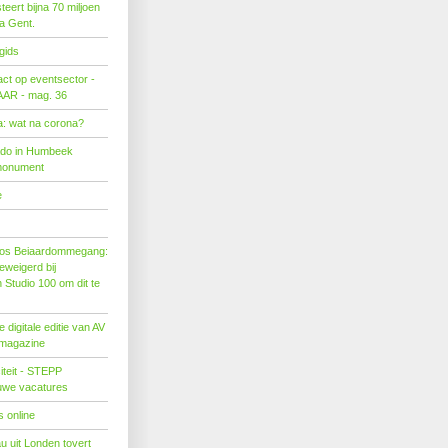
eert bijna 70 miljoen
ra Gent.
gids
act op eventsector -
LAAR - mag. 36
: wat na corona?
ado in Humbeek
monument
e
os Beiaardommegang:
eweigerd bij
Studio 100 om dit te
 digitale editie van AV
 magazine
citeit - STEPP
euwe vacatures
 online
u uit Londen tovert