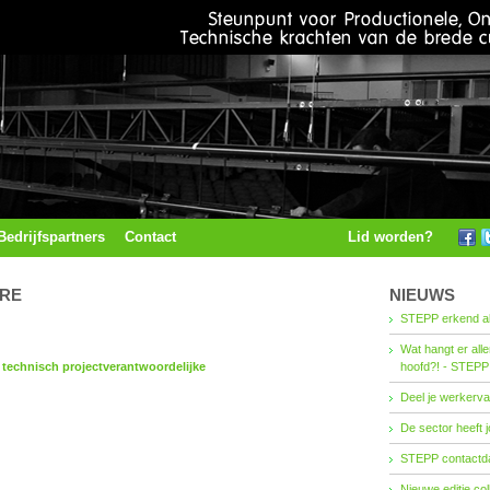
Bedrijfspartners
Contact
Lid worden?
URE
NIEUWS
STEPP erkend al
Wat hangt er all
t
technisch projectverantwoordelijke
hoofd?! - STEPP
Deel je werkerva
De sector heeft j
STEPP contactda
Nieuwe editie co