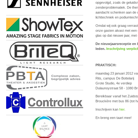
opgevolgd, zoals de geluidsn
zenderproblematiek. De them
aandacht schenken aan de o
lichttechniek en podiumtech
Omdat wij ook graag verras
onze gasten alvast met een
glas op dat nieuwe jaar, met
De nieuwjaarsreceptie en
leden.
Inschrijving verplic
PRAKTISCH:
maandag 23 januari 2012 va
Rits, campus De Bottelarij
Grote Studio, 4e verdiep
Dulaunoystraat 58 - 1080 Br
Bereikbaar vanaf het Zuidsta
Brouckère met bus 86 (tot h
Inschrijven kan
hier
.
En breng een taart mee!