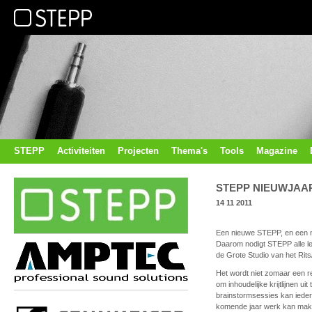
STEPP
Activiteiten
Projecten
Thema's
Tools
Magazine
STEPP NIEUWJAA
14 11 2011
Een nieuwe STEPP, en een nie
Daarom nodigt STEPP alle le
de Grote Studio van het Rits/
Het wordt niet zomaar een re
om inhoudelijke krijtlijnen u
brainstormsessies kan iederee
komende jaar werk kan make