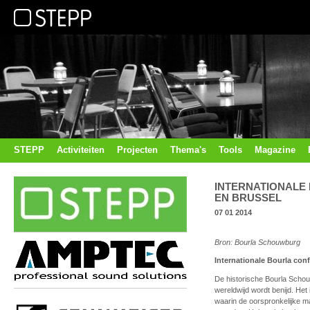
STEPP
Activiteiten
Projecten
Thema's
Tools
Magazine
INTERNATIONALE
EN BRUSSEL
07 01 2014
Bron: Bourla Schouwburg
Internationale Bourla conf
De historische Bourla Scho
wereldwijd wordt benijd. Het
waarin de oorspronkelijke ma