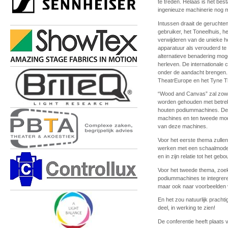
te treden. Helaas is het be
ingenieuze machinerie nog m
Intussen draait de geruchte
gebruiker, het Toneelhuis, h
verwijderen van de unieke h
apparatuur als verouderd te 
alternatieve benadering moge
herleven. De internationale c
onder de aandacht brengen. D
TheatrEurope en het Tyne 
“Wood and Canvas” zal zowel
worden gehouden met betrek
houten podiummachines. De b
machines en ten tweede mod
van deze machines.
Voor het eerste thema zulle
werken met een schaalmodel, 
en in zijn relatie tot het gebo
Voor het tweede thema, zoe
podiummachines te integrere
maar ook naar voorbeelden 
En het zou natuurlijk prachti
deel, in werking te zien!
De conferentie heeft plaats 