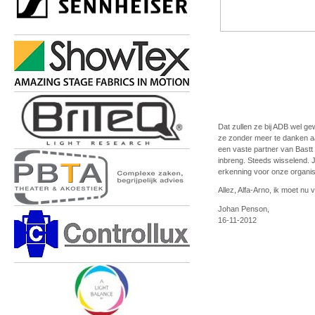
Dat zullen ze bij ADB wel ge
ze zonder meer te danken a
een vaste partner van Bastt
inbreng. Steeds wisselend. 
erkenning voor onze organis
Allez, Alfa-Arno, ik moet nu v
Johan Penson,
16-11-2012