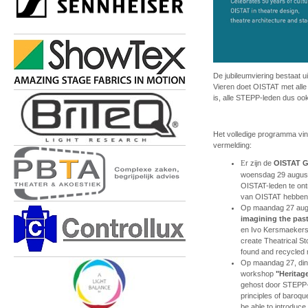
De jubileumviering bestaat
Vieren doet OISTAT met all
is, alle STEPP-leden dus ook
Het volledige programma vin
vermelding:
r zijn de
OISTAT G
E
woensdag 29 augustu
OISTAT-leden te ont
van OISTAT hebben
Op maandag 27 augu
imagining the pas
en Ivo Kersmaekers.
create Theatrical S
found and recycled 
Op maandag 27, din
workshop
"Heritag
gehost door STEPP-b
principles of baroqu
be able to introduce