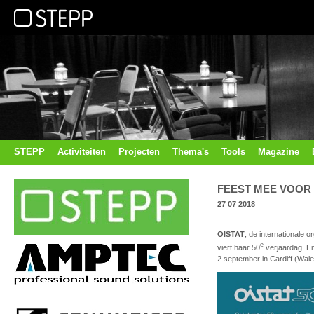
STEPP
Activiteiten
Projecten
Thema's
Tools
Magazine
FEEST MEE VOOR 
27 07 2018
OISTAT
, de internationale 
e
viert haar 50
verjaardag. En
2 september in Cardiff (Wale