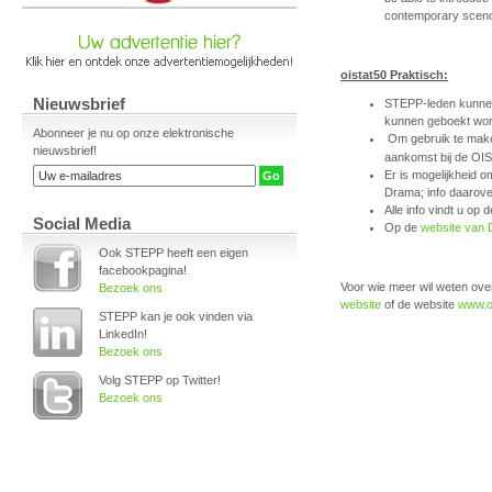
contemporary sceno
oistat50 Praktisch:
Nieuwsbrief
STEPP-leden kunnen
kunnen geboekt wo
Abonneer je nu op onze elektronische
Om gebruik te make
nieuwsbrief!
aankomst bij de OIS
Er is mogelijkheid 
Drama; info daarove
Alle info vindt u op
Social Media
Op de
website van
Ook STEPP heeft een eigen
facebookpagina!
Voor wie meer wil weten ove
Bezoek ons
website
of de website
www.oi
STEPP kan je ook vinden via
LinkedIn!
Bezoek ons
Volg STEPP op Twitter!
Bezoek ons